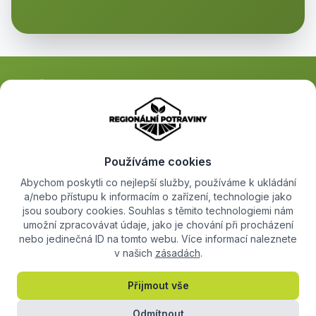
Propojujeme místní farmáře s lidmi, kteří hledají kvalitní regionální
potraviny. Objevte farmářské produkty přímo od jejich tvůrců.
Používáme cookies
Abychom poskytli co nejlepší služby, používáme k ukládání
a/nebo přístupu k informacím o zařízení, technologie jako
Objevujte
+
jsou soubory cookies. Souhlas s těmito technologiemi nám
umožní zpracovávat údaje, jako je chování při procházení
nebo jedinečná ID na tomto webu. Více informací naleznete
Pro farmáře
+
v našich
zásadách
.
Informace
+
Přijmout vše
Odmítnout