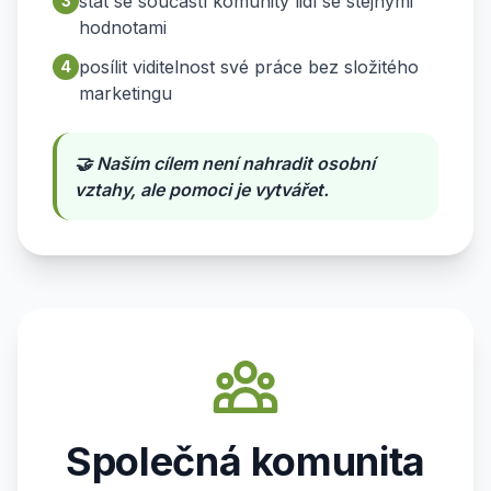
stát se součástí komunity lidí se stejnými
3
hodnotami
posílit viditelnost své práce bez složitého
4
marketingu
🤝 Naším cílem není nahradit osobní
vztahy, ale pomoci je vytvářet.
Společná komunita