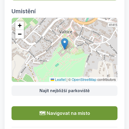
Umístění
+
−
Leaflet
|
©
OpenStreetMap
contributors
Najít nejbližší parkoviště
🗺️ Navigovat na místo