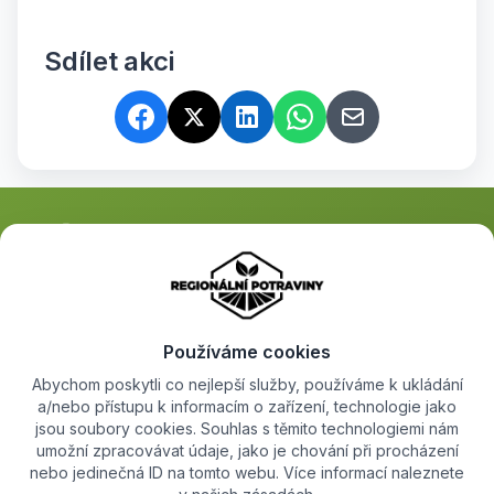
Sdílet akci
Propojujeme místní farmáře s lidmi, kteří hledají kvalitní regionální
potraviny. Objevte farmářské produkty přímo od jejich tvůrců.
Používáme cookies
Abychom poskytli co nejlepší služby, používáme k ukládání
a/nebo přístupu k informacím o zařízení, technologie jako
Objevujte
+
jsou soubory cookies. Souhlas s těmito technologiemi nám
umožní zpracovávat údaje, jako je chování při procházení
nebo jedinečná ID na tomto webu. Více informací naleznete
Pro farmáře
+