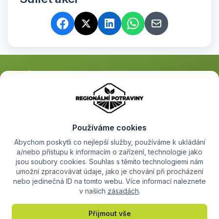
Propojujeme místní farmáře s lidmi, kteří hledají kvalitní regionální
potraviny. Objevte farmářské produkty přímo od jejich tvůrců.
Používáme cookies
Abychom poskytli co nejlepší služby, používáme k ukládání
a/nebo přístupu k informacím o zařízení, technologie jako
Objevujte
+
jsou soubory cookies. Souhlas s těmito technologiemi nám
umožní zpracovávat údaje, jako je chování při procházení
nebo jedinečná ID na tomto webu. Více informací naleznete
Pro farmáře
+
v našich
zásadách
.
Informace
+
Přijmout vše